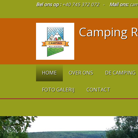
Bel ons op :
+40 745 372 072 -
Mail ons:
cam
Camping R
HOME
OVER ONS
DE CAMPING
FOTO GALERIJ
CONTACT