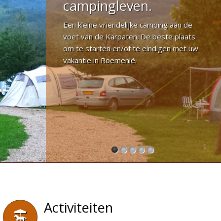
campingleven.
Een kleine vriendelijke camping aan de
voet van de Karpaten. De beste plaats
om te starten en/of te eindigen met uw
vakantie in Roemenië.
1
2
3
4
5
Activiteiten