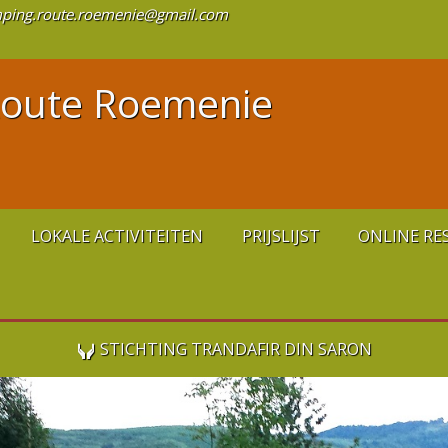
ping.route.roemenie@gmail.com
oute Roemenie
LOKALE ACTIVITEITEN
PRIJSLIJST
ONLINE RE
STICHTING TRANDAFIR DIN SARON